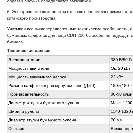
образец рисунка определяется заказчиком.
6. Электрические компоненты отвечают нашим заводским станд
китайского производства.
Учитывая все вышеперечисленные технические особенности, о
бумажных салфеток для лица CDH-200-6L особенно подходит д
бизнеса.
Технические данные
Электропитание
380 В/50 Г
Мощность двигателя
Ок. 20 кВт
Мощность вакуумного насоса
22 кВт
Размер салфетки в развернутом виде (Д×Ш)
190×(180-2
Производительность
80-90 м/ми
Диаметр катушки бумажного рулона
Макс. 1200
Ширина рулона
1140-1320
Диаметр втулки бумажного рулона
76 мм
Счетчик
Вилка пер