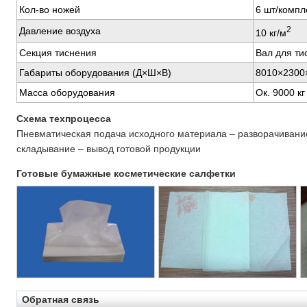
Кол-во ножей
6 шт/компл
2
Давление воздуха
10 кг/м
Секция тиснения
Вал для тис
Габариты оборудования (Д×Ш×В)
8010×2300
Масса оборудования
Ок. 9000 кг
Схема техпроцесса
Пневматическая подача исходного материала – разворачивание -
складывание – вывод готовой продукции
Готовые бумажные косметические салфетки
Обратная связь