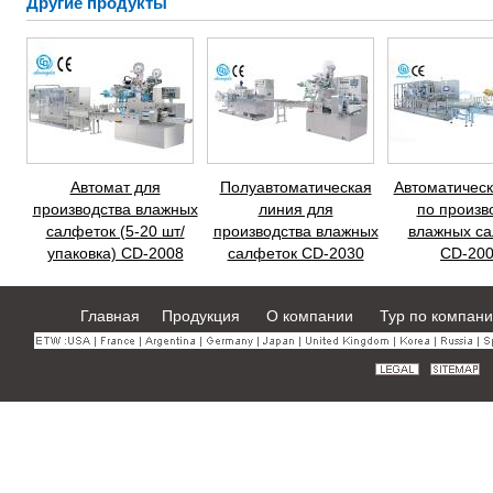
Другие продукты
Автомат для
Полуавтоматическая
Автоматическ
производства влажных
линия для
по произв
салфеток (5-20 шт/
производства влажных
влажных са
упаковка) CD-2008
салфеток CD-2030
CD-200
Главная
Продукция
О компании
Тур по компан