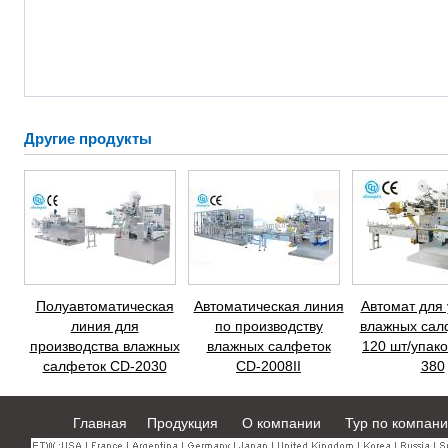
Другие продукты
Полуавтоматическая
Автоматическая линия
Автомат для 
линия для
по производству
влажных салф
производства влажных
влажных салфеток
120 шт/упако
салфеток CD-2030
CD-2008II
380
Главная
Продукция
О компании
Тур по компан