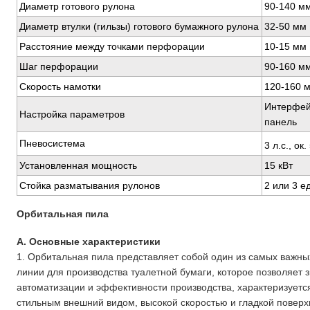
Диаметр готового рулона
90-140 м
Диаметр втулки (гильзы) готового бумажного рулона
32-50 мм
Расстояние между точками перфорации
10-15 мм
Шаг перфорации
90-160 м
Скорость намотки
120-160 м
Интерфей
Настройка параметров
панель
Пневосистема
3 л.с., ок.
Установленная мощность
15 кВт
Стойка разматывания рулонов
2 или 3 ед
Орбитальная пила
A. Основные характеристики
1. Орбитальная пила представляет собой один из самых важны
линии для производства туалетной бумаги, которое позволяет 
автоматизации и эффективности производства, характеризуетс
стильным внешний видом, высокой скоростью и гладкой поверх