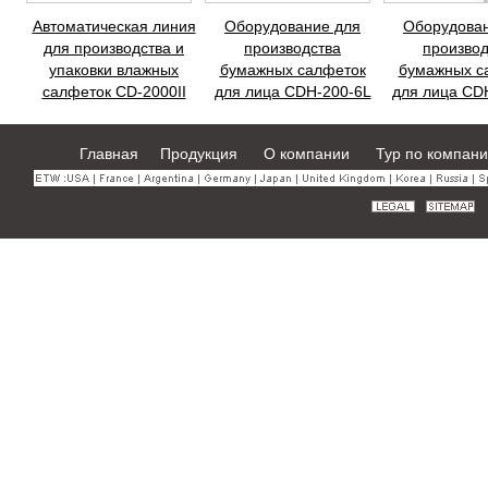
Автоматическая линия
Оборудование для
Оборудова
для производства и
производства
производ
упаковки влажных
бумажных салфеток
бумажных с
салфеток CD-2000II
для лица CDH-200-6L
для лица CD
Главная
Продукция
О компании
Тур по компан