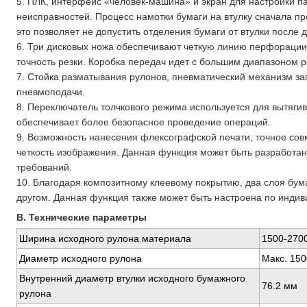
5. ПЛК, интерфейс «человек-машина» и экран для настройки п
неисправностей. Процесс намотки бумаги на втулку сначала пр
это позволяет не допустить отделения бумаги от втулки после 
6. Три дисковых ножа обеспечивают четкую линию перфорации
точность резки. Коробка передач идет с большим диапазоном р
7. Стойка разматывания рулонов, пневматический механизм за
пневмоподачи.
8. Переключатель толчкового режима используется для вытяги
обеспечивает более безопасное проведение операций.
9. Возможность нанесения флексографской печати, точное сов
четкость изображения. Данная функция может быть разработан
требований.
10. Благодаря композитному клеевому покрытию, два слоя бума
другом. Данная функция также может быть настроена по инди
B. Технические параметры
Ширина исходного рулона материала
1500-270
Диаметр исходного рулона
Макс. 15
Внутренний диаметр втулки исходного бумажного
76.2 мм
рулона