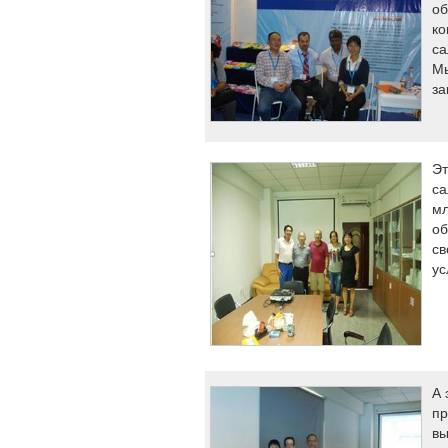
об
ко
са
Мы
за
Эт
са
мл
об
св
ус
А 
пр
вы