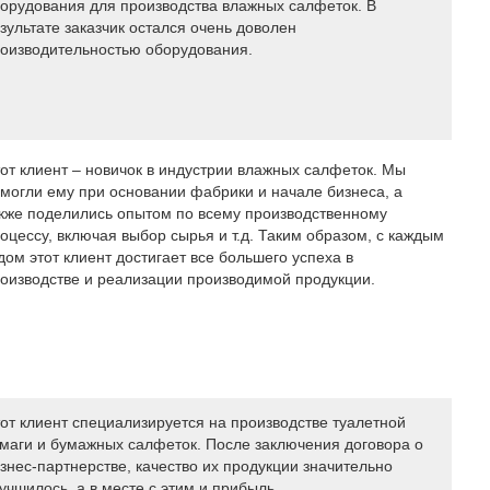
орудования для производства влажных салфеток. В
зультате заказчик остался очень доволен
оизводительностью оборудования.
от клиент – новичок в индустрии влажных салфеток. Мы
могли ему при основании фабрики и начале бизнеса, а
кже поделились опытом по всему производственному
оцессу, включая выбор сырья и т.д. Таким образом, с каждым
дом этот клиент достигает все большего успеха в
оизводстве и реализации производимой продукции.
от клиент специализируется на производстве туалетной
маги и бумажных салфеток. После заключения договора о
знес-партнерстве, качество их продукции значительно
учшилось, а в месте с этим и прибыль.