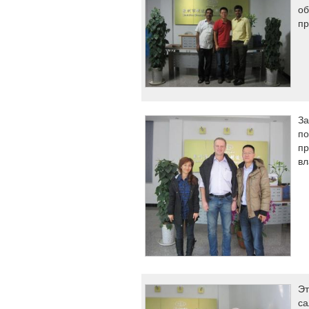
об
пр
За
по
пр
вл
Эт
са