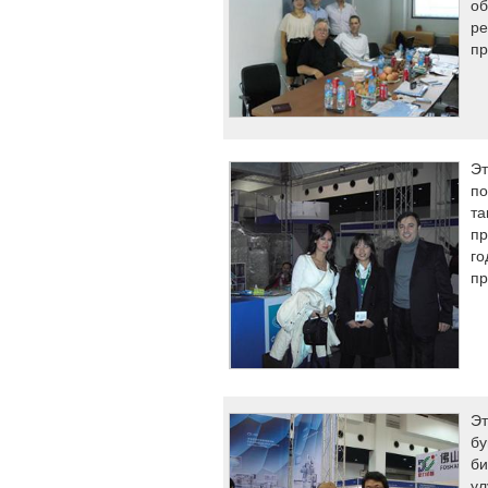
об
ре
пр
Эт
по
та
пр
го
пр
Эт
бу
би
ул