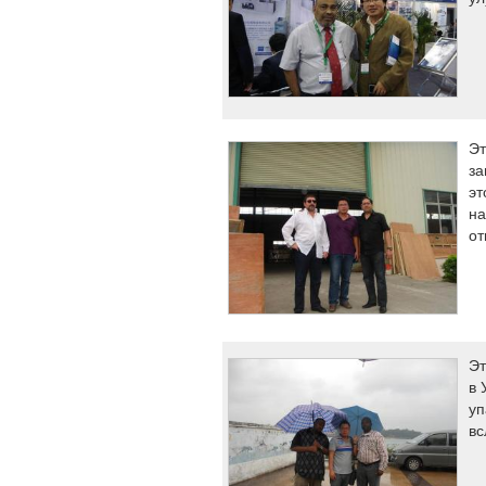
Эт
за
эт
на
от
Эт
в 
уп
вс