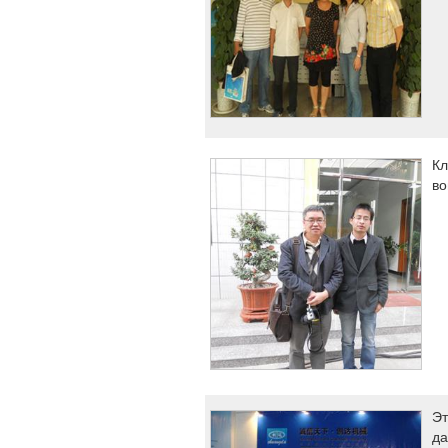
Кл
во
Эт
да