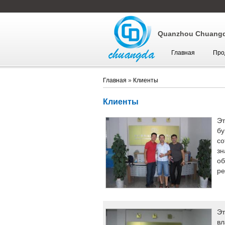
Quanzhou Chuangda
Главная
Про
Главная
»
Клиенты
Клиенты
Эт
бу
со
зн
об
ре
Эт
вл