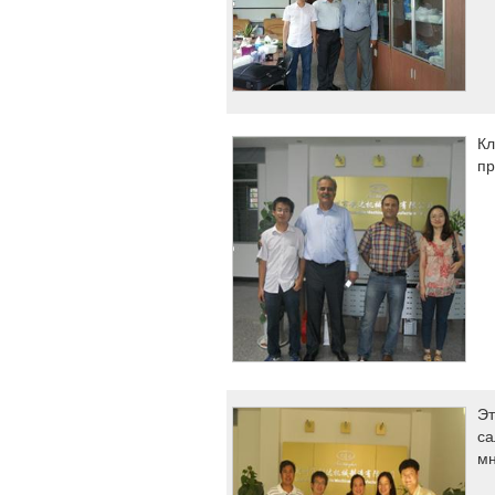
Кл
пр
Эт
са
мн