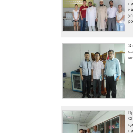
пр
на
уп
ро
Эт
са
мн
Пр
Ch
це
пр