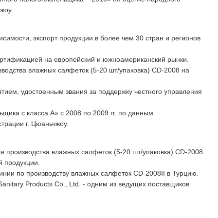
жоу.
симости, экспорт продукции в более чем 30 стран и регионов
ертификацией на европейский и южноамериканский рынки.
зводства влажных салфеток (5-20 шт/упаковка) CD-2008 на
тием, удостоенным звания за поддержку честного управления
щика с класса A» с 2008 по 2009 гг. по данным
трации г. Цюаньчжоу.
ля производства влажных салфеток (5-20 шт/упаковка) CD-2008
й продукции.
инии по производству влажных салфеток CD-2008II в Турцию.
Sanitary Products Co., Ltd. - одним из ведущих поставщиков