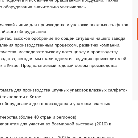
го подсчета и исключения бракованной продукции. Таким
о оборудования значительно увеличилась.
ческой линии для производства и упаковки влажных салфеток
тайского оборудования.
итас, высокое одобрение по общей ситуации нашего завода,
вления производственным процессом, развитию компании,
ачества, исследовательскому потенциалу и производству.
одства, сегодня мы стали одним из ведущих производителей
к в Китае. Предполагаемый годовой объем производства
омата для производства штучных упаковок влажных салфеток
 технологии в Китае.
о оборудования для производства и упаковки влажных
нерства (более 40 стран и регионов).
дприятия для участия во Всемирной выставке (2010) в
упного налогоплательщика – 2010» по оценке народного