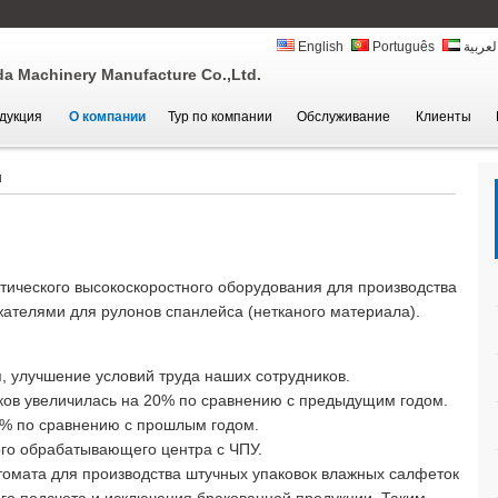
English
Português
لعربية
 Machinery Manufacture Co.,Ltd.
дукция
О компании
Тур по компании
Обслуживание
Клиенты
я
ического высокоскоростного оборудования для производства
жателями для рулонов спанлейса (нетканого материала).
, улучшение условий труда наших сотрудников.
ков увеличилась на 20% по сравнению с предыдущим годом.
0% по сравнению с прошлым годом.
го обрабатывающего центра с ЧПУ.
омата для производства штучных упаковок влажных салфеток