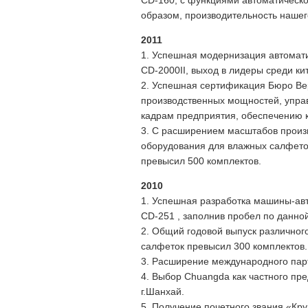
CD-160, с функциями автоматическо
образом, производительность нашег
2011
1. Успешная модернизация автомати
CD-2000II, выход в лидеры среди ки
2. Успешная сертификация Бюро Вер
производственных мощностей, упра
кадрам предприятия, обеспечению к
3. С расширением масштабов произв
оборудования для влажных салфето
превысил 500 комплектов.
2010
1. Успешная разработка машины-авт
CD-251 , заполнив пробел по данной
2. Общий годовой выпуск различног
салфеток превысил 300 комплектов.
3. Расширение международного парт
4. Выбор Chuangda как частного пре
г.Шанхай.
5. Получение почетного звания «Кр