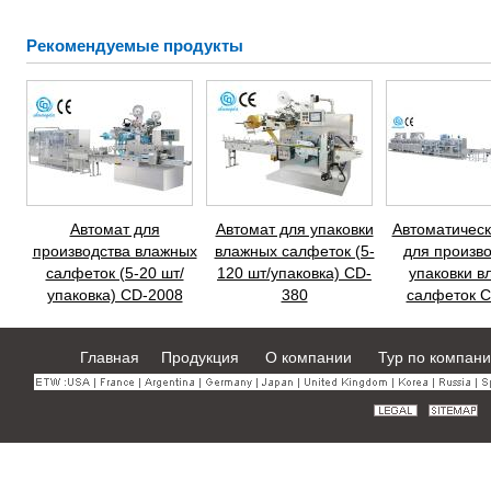
Рекомендуемые продукты
Автомат для
Автомат для упаковки
Автоматическ
производства влажных
влажных салфеток (5-
для произво
салфеток (5-20 шт/
120 шт/упаковка) CD-
упаковки в
упаковка) CD-2008
380
салфеток C
Главная
Продукция
О компании
Тур по компан